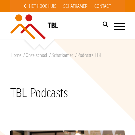
HET HOOGHUIS
SCHATKAMER
CONTACT
Home
/
Onze school
/
Schatkamer
/
Podcasts TBL
TBL Podcasts