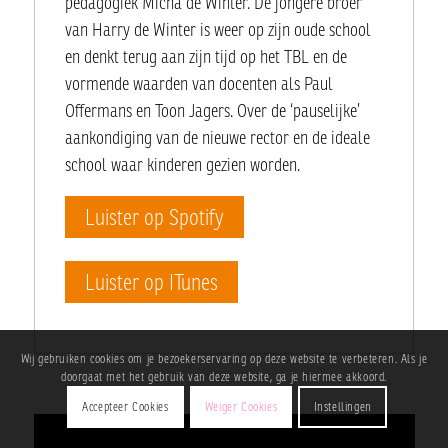
pedagogiek Micha de Winter. De jongere broer
van Harry de Winter is weer op zijn oude school
en denkt terug aan zijn tijd op het TBL en de
vormende waarden van docenten als Paul
Offermans en Toon Jagers. Over de ‘pauselijke’
aankondiging van de nieuwe rector en de ideale
school waar kinderen gezien worden.
Luister op Spotify
Luister op ITunes
Wij gebruiken cookies om je bezoekerservaring op deze website te verbeteren. Als je
doorgaat met het gebruik van deze website, ga je hiermee akkoord.
Accepteer Cookies
Weiger Cookies
Instellingen