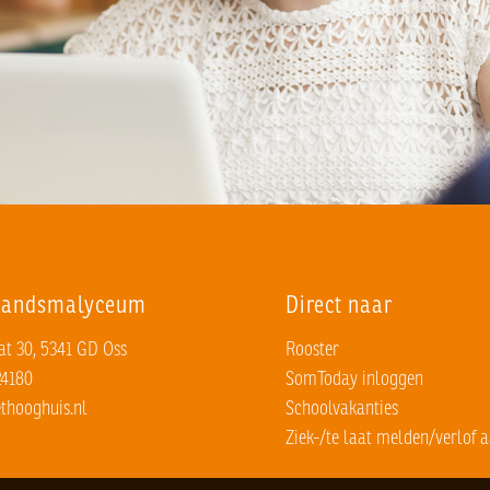
Brandsmalyceum
Direct naar
t 30, 5341 GD Oss
Rooster
24180
SomToday inloggen
thooghuis.nl
Schoolvakanties
Ziek-/te laat melden/verlof 