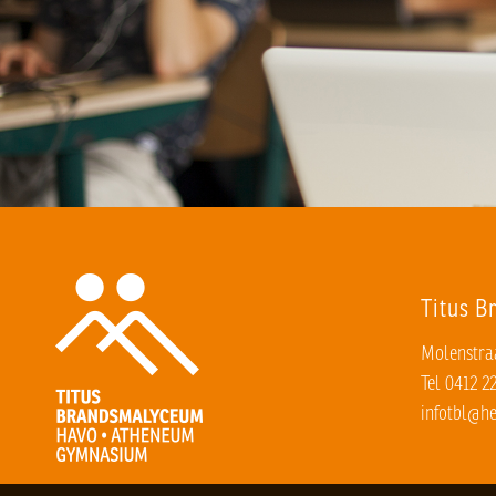
Titus 
Molenstraa
Tel 0412 2
infotbl@he