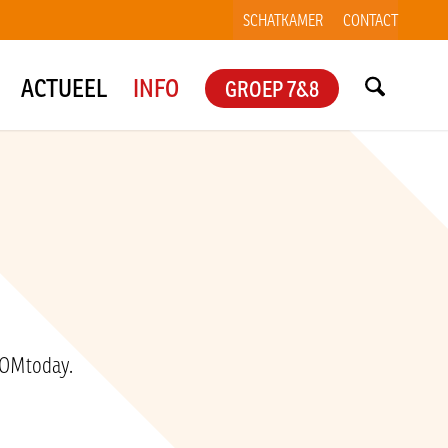
SCHATKAMER
CONTACT
ACTUEEL
INFO
GROEP 7&8
 SOMtoday.