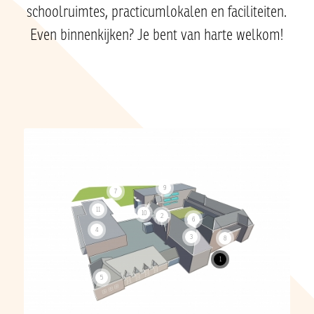
schoolruimtes, practicumlokalen en faciliteiten.
Even binnenkijken? Je bent van harte welkom!
9
7
11
10
2
6
4
3
8
1
5