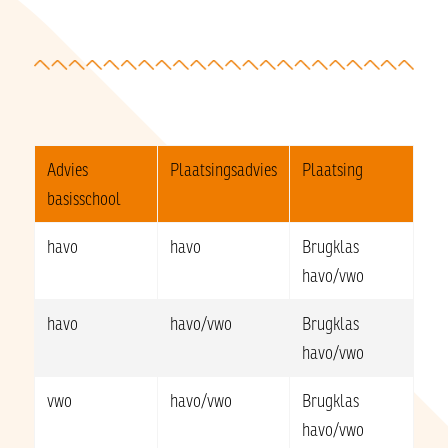
Advies
Plaatsingsadvies
Plaatsing
basisschool
havo
havo
Brugklas
havo/vwo
havo
havo/vwo
Brugklas
havo/vwo
vwo
havo/vwo
Brugklas
havo/vwo