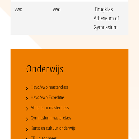
vwo
vwo
Brugklas
Atheneum of
Gymnasium
Onderwijs
Havo/vwo masterclass
Havo/vwo Expeditie
Atheneum masterclass
Gymnasium masterclass
Kunst en cultuur onderwijs
TBL biedt meer…