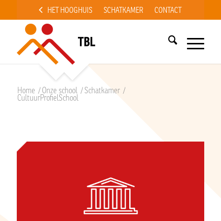
HET HOOGHUIS
SCHATKAMER
CONTACT
Home
/
Onze school
/
Schatkamer
/
CultuurProfielSchool